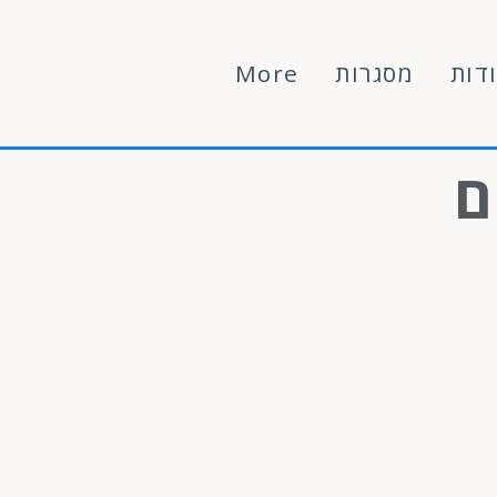
דות
מסגרות
More
ם